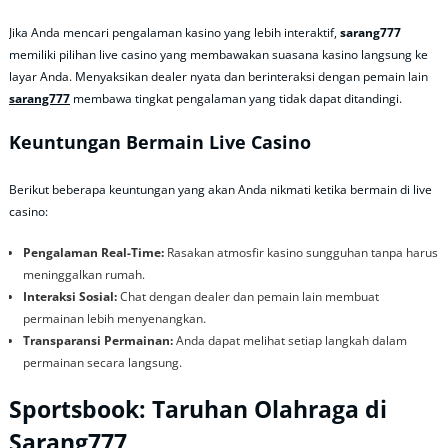
Jika Anda mencari pengalaman kasino yang lebih interaktif,
sarang777
memiliki pilihan live casino yang membawakan suasana kasino langsung ke
layar Anda. Menyaksikan dealer nyata dan berinteraksi dengan pemain lain
sarang777
membawa tingkat pengalaman yang tidak dapat ditandingi.
Keuntungan Bermain Live Casino
Berikut beberapa keuntungan yang akan Anda nikmati ketika bermain di live
casino:
Pengalaman Real-Time:
Rasakan atmosfir kasino sungguhan tanpa harus
meninggalkan rumah.
Interaksi Sosial:
Chat dengan dealer dan pemain lain membuat
permainan lebih menyenangkan.
Transparansi Permainan:
Anda dapat melihat setiap langkah dalam
permainan secara langsung.
Sportsbook: Taruhan Olahraga di
Sarang777