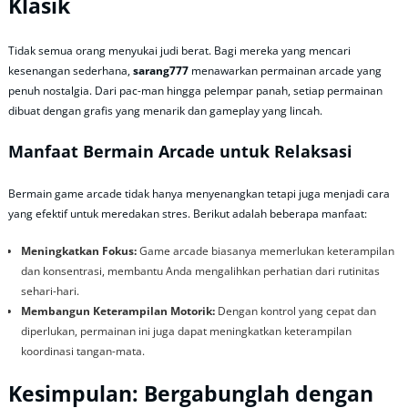
Klasik
Tidak semua orang menyukai judi berat. Bagi mereka yang mencari
kesenangan sederhana,
sarang777
menawarkan permainan arcade yang
penuh nostalgia. Dari pac-man hingga pelempar panah, setiap permainan
dibuat dengan grafis yang menarik dan gameplay yang lincah.
Manfaat Bermain Arcade untuk Relaksasi
Bermain game arcade tidak hanya menyenangkan tetapi juga menjadi cara
yang efektif untuk meredakan stres. Berikut adalah beberapa manfaat:
Meningkatkan Fokus:
Game arcade biasanya memerlukan keterampilan
dan konsentrasi, membantu Anda mengalihkan perhatian dari rutinitas
sehari-hari.
Membangun Keterampilan Motorik:
Dengan kontrol yang cepat dan
diperlukan, permainan ini juga dapat meningkatkan keterampilan
koordinasi tangan-mata.
Kesimpulan: Bergabunglah dengan