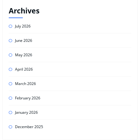
Archives
July 2026
June 2026
May 2026
April 2026
March 2026
February 2026
January 2026
December 2025