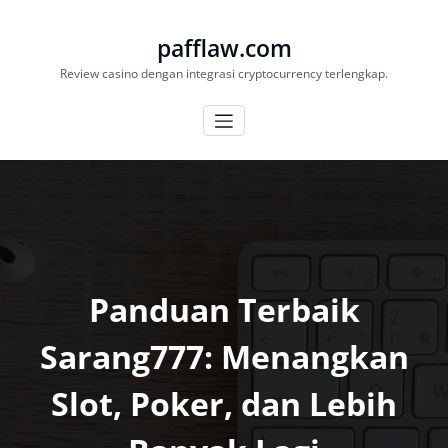
Skip
to
pafflaw.com
content
Review casino dengan integrasi cryptocurrency terlengkap.
Panduan Terbaik
Sarang777: Menangkan
Slot, Poker, dan Lebih