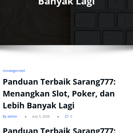
Banyak Lagi
Uncategorized
Panduan Terbaik Sarang777:
Menangkan Slot, Poker, dan
Lebih Banyak Lagi
By admin
July 5, 2026
0
Panduan Terbaik Sarang777: