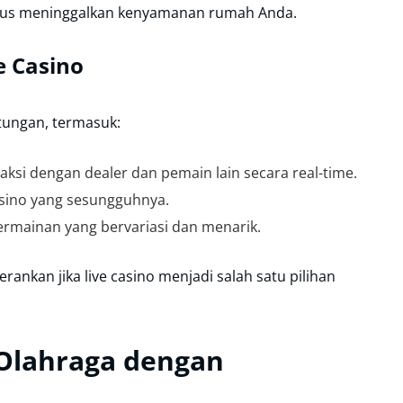
rus meninggalkan kenyamanan rumah Anda.
e Casino
ntungan, termasuk:
ksi dengan dealer dan pemain lain secara real-time.
sino yang sesungguhnya.
ermainan yang bervariasi dan menarik.
ankan jika live casino menjadi salah satu pilihan
Olahraga dengan