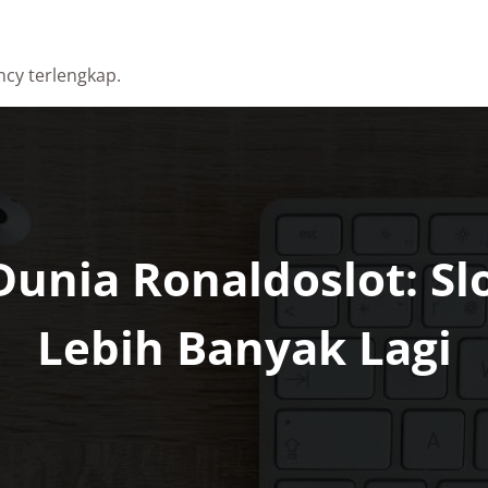
ncy terlengkap.
Dunia Ronaldoslot: Slo
Lebih Banyak Lagi