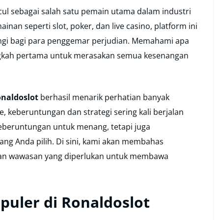
l sebagai salah satu pemain utama dalam industri
inan seperti slot, poker, dan live casino, platform ini
ngi bagi para penggemar perjudian. Memahami apa
ngkah pertama untuk merasakan semua kesenangan
naldoslot
berhasil menarik perhatian banyak
, keberuntungan dan strategi sering kali berjalan
eberuntungan untuk menang, tetapi juga
g Anda pilih. Di sini, kami akan membahas
ikan wawasan yang diperlukan untuk membawa
puler di Ronaldoslot