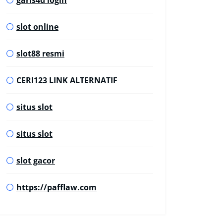
slot online
slot88 resmi
CERI123 LINK ALTERNATIF
situs slot
situs slot
slot gacor
https://pafflaw.com