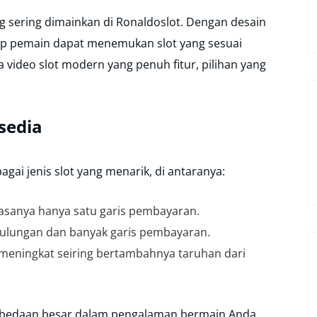
ng sering dimainkan di Ronaldoslot. Dengan desain
ap pemain dapat menemukan slot yang sesuai
a video slot modern yang penuh fitur, pilihan yang
rsedia
ai jenis slot yang menarik, di antaranya:
iasanya hanya satu garis pembayaran.
ulungan dan banyak garis pembayaran.
 meningkat seiring bertambahnya taruhan dari
rbedaan besar dalam pengalaman bermain Anda.