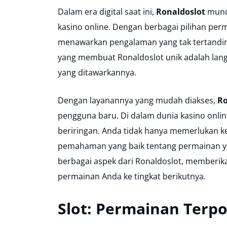
Dalam era digital saat ini,
Ronaldoslot
muncu
kasino online. Dengan berbagai pilihan perma
menawarkan pengalaman yang tak tertandi
yang membuat Ronaldoslot unik adalah la
yang ditawarkannya.
Dengan layanannya yang mudah diakses,
Ro
pengguna baru. Di dalam dunia kasino online
beriringan. Anda tidak hanya memerlukan k
pemahaman yang baik tentang permainan yan
berbagai aspek dari Ronaldoslot, member
permainan Anda ke tingkat berikutnya.
Slot: Permainan Terpo