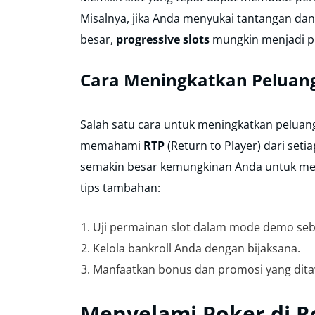
Misalnya, jika Anda menyukai tantangan d
besar,
progressive slots
mungkin menjadi pil
Cara Meningkatkan Peluang
Salah satu cara untuk meningkatkan pelua
memahami
RTP
(Return to Player) dari set
semakin besar kemungkinan Anda untuk men
tips tambahan:
Uji permainan slot dalam mode demo s
Kelola bankroll Anda dengan bijaksana.
Manfaatkan bonus dan promosi yang dita
Menyelami Poker di R