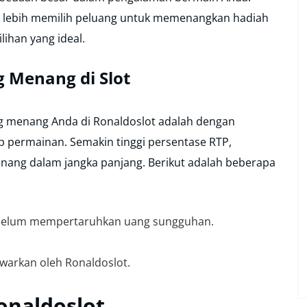
an lebih memilih peluang untuk memenangkan hadiah
ihan yang ideal.
 Menang di Slot
ng menang Anda di Ronaldoslot adalah dengan
iap permainan. Semakin tinggi persentase RTP,
ang dalam jangka panjang. Berikut adalah beberapa
ebelum mempertaruhkan uang sungguhan.
warkan oleh Ronaldoslot.
onaldoslot