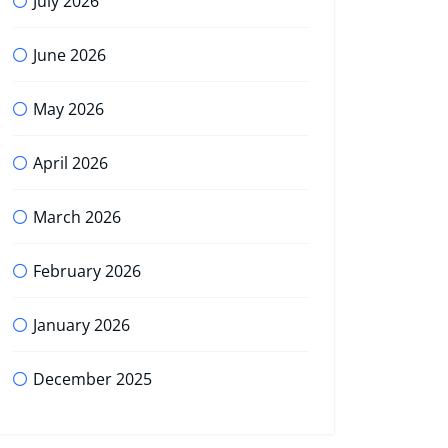
July 2026
June 2026
May 2026
April 2026
March 2026
February 2026
January 2026
December 2025