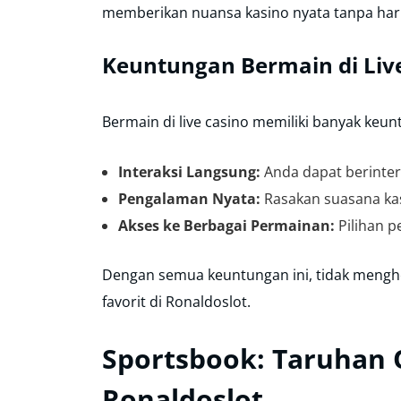
memberikan nuansa kasino nyata tanpa ha
Keuntungan Bermain di Liv
Bermain di live casino memiliki banyak keu
Interaksi Langsung:
Anda dapat berintera
Pengalaman Nyata:
Rasakan suasana ka
Akses ke Berbagai Permainan:
Pilihan p
Dengan semua keuntungan ini, tidak mengher
favorit di Ronaldoslot.
Sportsbook: Taruhan 
Ronaldoslot