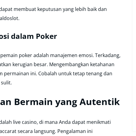
 dapat membuat keputusan yang lebih baik dan
ldoslot.
si dalam Poker
eh pemain poker adalah manajemen emosi. Terkadang,
atkan kerugian besar. Mengembangkan ketahanan
m permainan ini. Cobalah untuk tetap tenang dan
sulit.
man Bermain yang Autentik
adalah live casino, di mana Anda dapat menikmati
baccarat secara langsung. Pengalaman ini