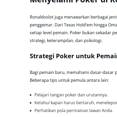
Ronaldoslot juga menawarkan berbagai jeni
penggemar. Dari Texas Hold’em hingga Om
setiap level pemain. Poker bukan sekadar p
strategi, keterampilan, dan psikologi.
Strategi Poker untuk Pema
Bagi pemain baru, memahami dasar-dasar p
Beberapa tips untuk pemula antara lain:
Pelajari tangan poker dan urutannya.
Ketahui kapan harus bertaruh, menelepon
Perhatikan pola permainan lawan Anda.