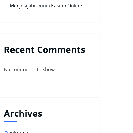
Menjelajahi Dunia Kasino Online
Recent Comments
No comments to show.
Archives