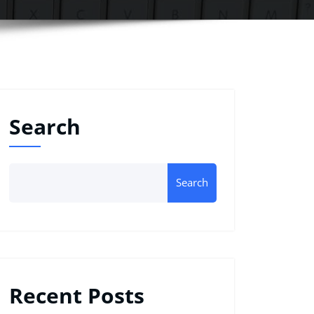
Search
Search
Recent Posts