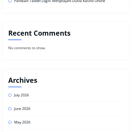
Panduan Talibet Login: Menjelajahi Dunia Kasino Online
Recent Comments
No comments to show.
Archives
July 2026
June 2026
May 2026