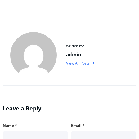
Written by:
admin
View All Posts
Leave a Reply
Name
*
Email
*