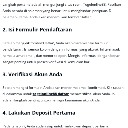
Langkah pertama adalah mengunjungi situs resmi Togelonline88. Pastikan
Anda berada di halaman yang benar untuk menghindari penipuan. Di
halaman utama, Anda akan menemukan tombol ‘Daftar’.
2. Isi Formulir Pendaftaran
Setelah mengklik tombol ‘Daftar’, Anda akan diarahkan ke formulir
pendaftaran. Isi semua kolom dengan informasi yang akurat. Ini termasuk
nama, alamat email, dan nomor telepon. Mengisi informasi dengan benar
sangat penting untuk proses verifikasi di kemudian hari.
3. Verifikasi Akun Anda
Setelah mengisi formulir, Anda akan menerima email konfirmasi. Klik tautan
di dalamnya untuk
togelonline88 daftar
memverifikasi akun Anda. Ini
adalah langkah penting untuk menjaga keamanan akun Anda.
4. Lakukan Deposit Pertama
Pada tahap ini, Anda sudah siap untuk melakukan deposit pertama.