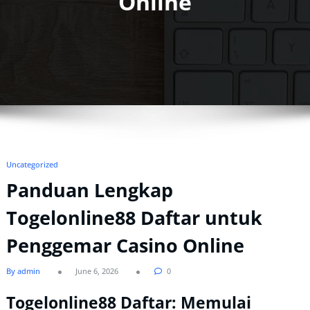
Online
Uncategorized
Panduan Lengkap
Togelonline88 Daftar untuk
Penggemar Casino Online
By admin
June 6, 2026
0
Togelonline88 Daftar: Memulai