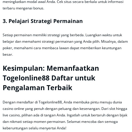
meningkatkan modal awal Anda. Cek situs secara berkala untuk informasi
terbaru mengenai bonus.
3. Pelajari Strategi Permainan
Setiap permainan memiliki strategi yang berbeda. Luangkan waktu untuk
belajar dan memahami strategi permainan yang Anda pilih. Misalnya, dalam
poker, memahami cara membaca lawan dapat memberikan keuntungan
besar.
Kesimpulan: Memanfaatkan
Togelonline88 Daftar untuk
Pengalaman Terbaik
Dengan mendaftar di Togelonline88, Anda membuka pintu menuju dunia
casino online yang penuh dengan peluang dan kesenangan. Dari slot hingga
live casino, pilihan ada di tangan Anda. Ingatlah untuk bertaruh dengan bijak
dan nikmati setiap momen permainan. Selamat mencoba dan semoga
keberuntungan selalu menyertai Anda!