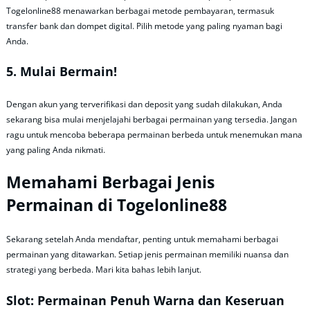
Togelonline88 menawarkan berbagai metode pembayaran, termasuk
transfer bank dan dompet digital. Pilih metode yang paling nyaman bagi
Anda.
5. Mulai Bermain!
Dengan akun yang terverifikasi dan deposit yang sudah dilakukan, Anda
sekarang bisa mulai menjelajahi berbagai permainan yang tersedia. Jangan
ragu untuk mencoba beberapa permainan berbeda untuk menemukan mana
yang paling Anda nikmati.
Memahami Berbagai Jenis
Permainan di Togelonline88
Sekarang setelah Anda mendaftar, penting untuk memahami berbagai
permainan yang ditawarkan. Setiap jenis permainan memiliki nuansa dan
strategi yang berbeda. Mari kita bahas lebih lanjut.
Slot: Permainan Penuh Warna dan Keseruan