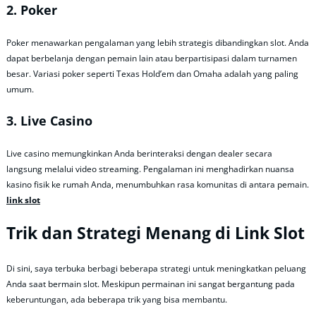
2. Poker
Poker menawarkan pengalaman yang lebih strategis dibandingkan slot. Anda
dapat berbelanja dengan pemain lain atau berpartisipasi dalam turnamen
besar. Variasi poker seperti Texas Hold’em dan Omaha adalah yang paling
umum.
3. Live Casino
Live casino memungkinkan Anda berinteraksi dengan dealer secara
langsung melalui video streaming. Pengalaman ini menghadirkan nuansa
kasino fisik ke rumah Anda, menumbuhkan rasa komunitas di antara pemain.
link slot
Trik dan Strategi Menang di Link Slot
Di sini, saya terbuka berbagi beberapa strategi untuk meningkatkan peluang
Anda saat bermain slot. Meskipun permainan ini sangat bergantung pada
keberuntungan, ada beberapa trik yang bisa membantu.