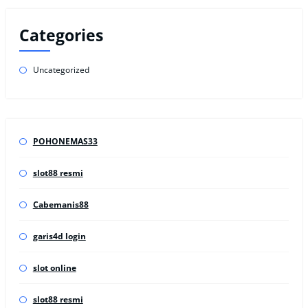
Categories
Uncategorized
POHONEMAS33
slot88 resmi
Cabemanis88
garis4d login
slot online
slot88 resmi