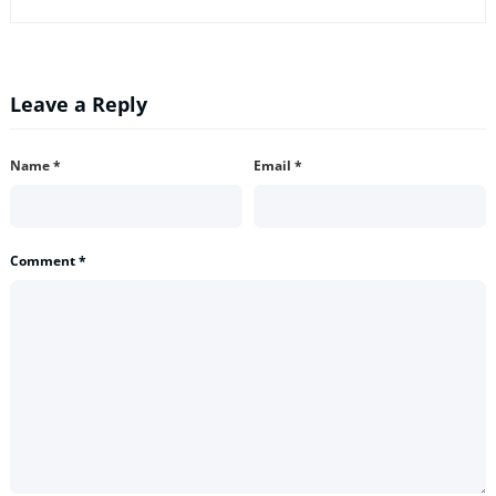
Leave a Reply
Name
*
Email
*
Comment
*