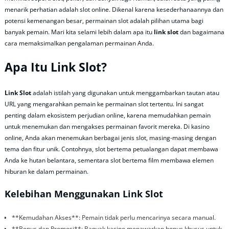
menarik perhatian adalah slot online. Dikenal karena kesederhanaannya dan
potensi kemenangan besar, permainan slot adalah pilihan utama bagi
banyak pemain. Mari kita selami lebih dalam apa itu
link slot
dan bagaimana
cara memaksimalkan pengalaman permainan Anda.
Apa Itu Link Slot?
Link Slot
adalah istilah yang digunakan untuk menggambarkan tautan atau
URL yang mengarahkan pemain ke permainan slot tertentu. Ini sangat
penting dalam ekosistem perjudian online, karena memudahkan pemain
untuk menemukan dan mengakses permainan favorit mereka. Di kasino
online, Anda akan menemukan berbagai jenis slot, masing-masing dengan
tema dan fitur unik. Contohnya, slot bertema petualangan dapat membawa
Anda ke hutan belantara, sementara slot bertema film membawa elemen
hiburan ke dalam permainan.
Kelebihan Menggunakan Link Slot
**Kemudahan Akses**: Pemain tidak perlu mencarinya secara manual.
**Bonus dan Promosi**: Banyak kasino menawarkan bonus khusus untuk