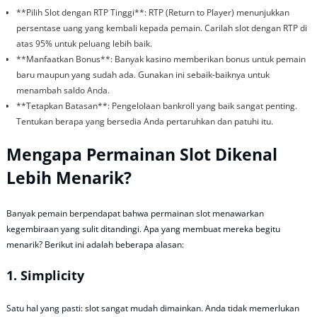
**Pilih Slot dengan RTP Tinggi**: RTP (Return to Player) menunjukkan
persentase uang yang kembali kepada pemain. Carilah slot dengan RTP di
atas 95% untuk peluang lebih baik.
**Manfaatkan Bonus**: Banyak kasino memberikan bonus untuk pemain
baru maupun yang sudah ada. Gunakan ini sebaik-baiknya untuk
menambah saldo Anda.
**Tetapkan Batasan**: Pengelolaan bankroll yang baik sangat penting.
Tentukan berapa yang bersedia Anda pertaruhkan dan patuhi itu.
Mengapa Permainan Slot Dikenal
Lebih Menarik?
Banyak pemain berpendapat bahwa permainan slot menawarkan
kegembiraan yang sulit ditandingi. Apa yang membuat mereka begitu
menarik? Berikut ini adalah beberapa alasan:
1. Simplicity
Satu hal yang pasti: slot sangat mudah dimainkan. Anda tidak memerlukan