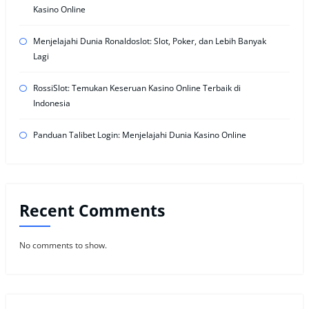
Kasino Online
Menjelajahi Dunia Ronaldoslot: Slot, Poker, dan Lebih Banyak
Lagi
RossiSlot: Temukan Keseruan Kasino Online Terbaik di
Indonesia
Panduan Talibet Login: Menjelajahi Dunia Kasino Online
Recent Comments
No comments to show.