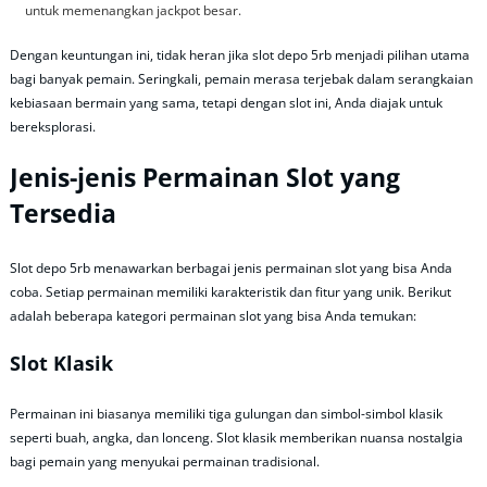
untuk memenangkan jackpot besar.
Dengan keuntungan ini, tidak heran jika slot depo 5rb menjadi pilihan utama
bagi banyak pemain. Seringkali, pemain merasa terjebak dalam serangkaian
kebiasaan bermain yang sama, tetapi dengan slot ini, Anda diajak untuk
bereksplorasi.
Jenis-jenis Permainan Slot yang
Tersedia
Slot depo 5rb menawarkan berbagai jenis permainan slot yang bisa Anda
coba. Setiap permainan memiliki karakteristik dan fitur yang unik. Berikut
adalah beberapa kategori permainan slot yang bisa Anda temukan:
Slot Klasik
Permainan ini biasanya memiliki tiga gulungan dan simbol-simbol klasik
seperti buah, angka, dan lonceng. Slot klasik memberikan nuansa nostalgia
bagi pemain yang menyukai permainan tradisional.