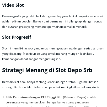
Video Slot
Dengan grafis yang lebih baik dan gameplay yang lebih kompleks, video slot
adalah pilihan populer. Banyak dari permainan ini dilengkapi dengan bonus
dan putaran gratis yang membuat permainan semakin menarik.
Slot Progresif
Slot ini memiliki jackpot yang terus meningkat seiring dengan setiap taruhan
yang dipasang. Meskipun peluang untuk menang mungkin lebih kecil,
kemenangan dapat sangat menguntungkan.
Strategi Menang di Slot Depo 5rb
Bermain slot tidak hanya tentang keberuntungan, tetapi juga melibatkan
strategi. Berikut adalah beberapa tips untuk meningkatkan peluang Anda:
Pilih Permainan dengan RTP Tinggi:
RTP (Return to Player) adalah
persentase yang menunjukkan berapa banyak uang yang akan