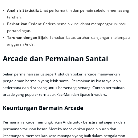
Analisis Statistik:
Lihat performa tim dan pemain sebelum memasang
taruhan.
Perhatikan Cedera:
Cedera pemain kunci dapat mempengaruhi hasil
pertandingan.
Taruhan dengan Bijak:
Tentukan batas taruhan dan jangan melampaui
anggaran Anda.
Arcade dan Permainan Santai
Selain permainan serius seperti slot dan poker, arcade menawarkan
pengalaman bermain yang lebih santai. Permainan ini biasanya lebih
sederhana dan dirancang untuk bersenang-senang. Contoh permainan
arcade yang populer termasuk Pac-Man dan Space Invaders.
Keuntungan Bermain Arcade
Permainan arcade memungkinkan Anda untuk beristirahat sejenak dari
permainan taruhan besar. Mereka menekankan pada hiburan dan
kesenangan, memberikan keseimbangan yang baik dalam pengalaman