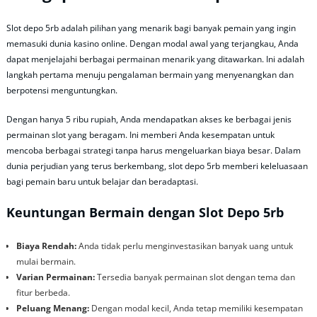
Slot depo 5rb adalah pilihan yang menarik bagi banyak pemain yang ingin
memasuki dunia kasino online. Dengan modal awal yang terjangkau, Anda
dapat menjelajahi berbagai permainan menarik yang ditawarkan. Ini adalah
langkah pertama menuju pengalaman bermain yang menyenangkan dan
berpotensi menguntungkan.
Dengan hanya 5 ribu rupiah, Anda mendapatkan akses ke berbagai jenis
permainan slot yang beragam. Ini memberi Anda kesempatan untuk
mencoba berbagai strategi tanpa harus mengeluarkan biaya besar. Dalam
dunia perjudian yang terus berkembang, slot depo 5rb memberi keleluasaan
bagi pemain baru untuk belajar dan beradaptasi.
Keuntungan Bermain dengan Slot Depo 5rb
Biaya Rendah:
Anda tidak perlu menginvestasikan banyak uang untuk
mulai bermain.
Varian Permainan:
Tersedia banyak permainan slot dengan tema dan
fitur berbeda.
Peluang Menang:
Dengan modal kecil, Anda tetap memiliki kesempatan