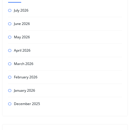
July 2026
June 2026
May 2026
April 2026
March 2026
February 2026
January 2026
December 2025