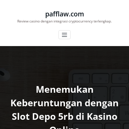
Skip
to
pafflaw.com
content
Review casino dengan integrasi cryptocurrency terlengkap.
Menemukan
Keberuntungan dengan
Slot Depo 5rb di Kasino