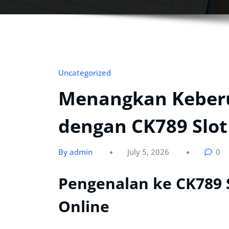
Uncategorized
Menangkan Keber
dengan CK789 Slot
By admin
July 5, 2026
0
Pengenalan ke CK789 
Online