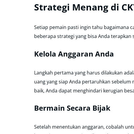
Strategi Menang di CK
Setiap pemain pasti ingin tahu bagaimana 
beberapa strategi yang bisa Anda terapkan 
Kelola Anggaran Anda
Langkah pertama yang harus dilakukan ada
uang yang siap Anda pertaruhkan sebelum 
baik, Anda dapat menghindari kerugian bes
Bermain Secara Bijak
Setelah menentukan anggaran, cobalah untu