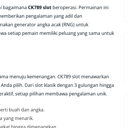
mi bagaimana
CK789 slot
beroperasi. Permainan ini
 memberikan pengalaman yang adil dan
nakan generator angka acak (RNG) untuk
wa setiap pemain memiliki peluang yang sama untuk
ertama menuju kemenangan. CK789 slot menawarkan
Anda pilih. Dari slot klasik dengan 3 gulungan hingga
eraktif, setiap pilihan membawa pengalaman unik.
eperti buah dan angka.
a yang menarik.
ingkat hingga dimenangkan.