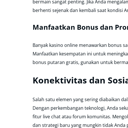
bermain sangat penting. Jika Anda mengala
berhenti sejenak dan kembali saat kondisi An
Manfaatkan Bonus dan Pro
Banyak kasino online menawarkan bonus s
Manfaatkan kesempatan ini untuk meningka
bonus putaran gratis, gunakan untuk berm
Konektivitas dan Sosi
Salah satu elemen yang sering diabaikan da
Dengan perkembangan teknologi, Anda seka
fitur live chat atau forum komunitas. Men
dan strategi baru yang mungkin tidak Anda 