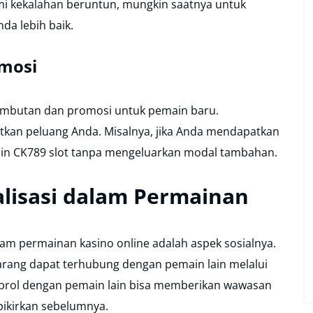
mi kekalahan beruntun, mungkin saatnya untuk
da lebih baik.
mosi
ambutan dan promosi untuk pemain baru.
tkan peluang Anda. Misalnya, jika Anda mendapatkan
ain CK789 slot tanpa mengeluarkan modal tambahan.
alisasi dalam Permainan
lam permainan kasino online adalah aspek sosialnya.
rang dapat terhubung dengan pemain lain melalui
gobrol dengan pemain lain bisa memberikan wawasan
pikirkan sebelumnya.