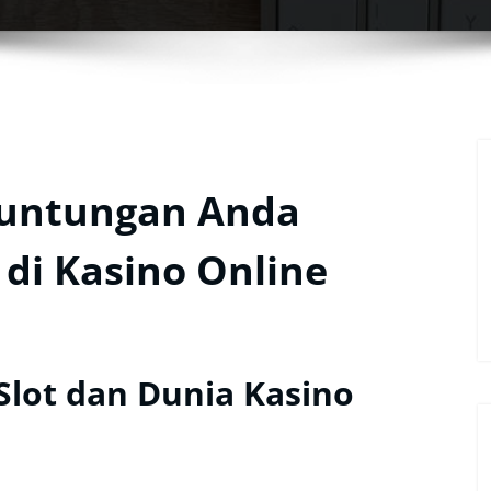
untungan Anda
 di Kasino Online
Slot dan Dunia Kasino