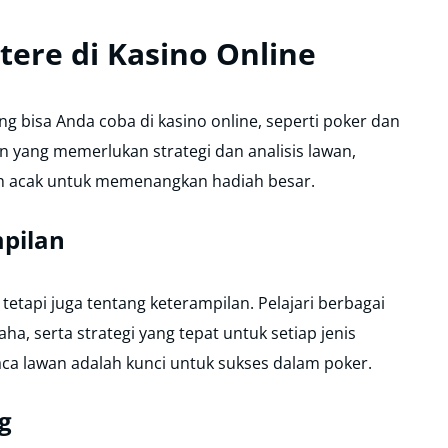
ere di Kasino Online
ng bisa Anda coba di kasino online, seperti poker dan
n yang memerlukan strategi dan analisis lawan,
h acak untuk memenangkan hadiah besar.
mpilan
etapi juga tentang keterampilan. Pelajari berbagai
a, serta strategi yang tepat untuk setiap jenis
 lawan adalah kunci untuk sukses dalam poker.
g