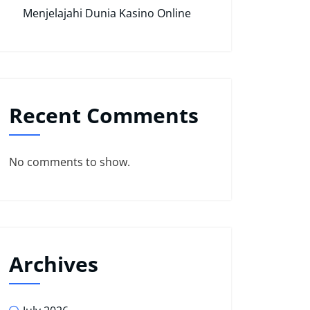
Menjelajahi Dunia Kasino Online
Recent Comments
No comments to show.
Archives